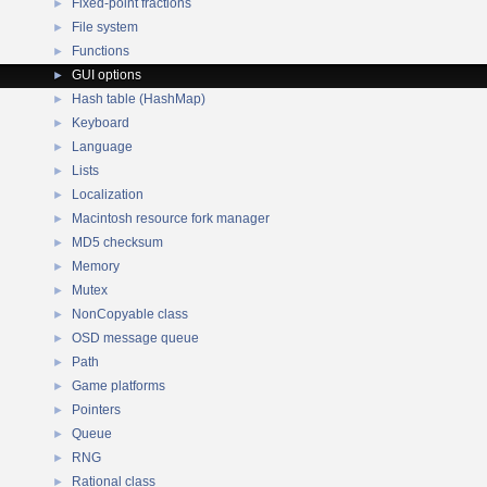
Fixed-point fractions
►
File system
►
Functions
►
GUI options
►
Hash table (HashMap)
►
Keyboard
►
Language
►
Lists
►
Localization
►
Macintosh resource fork manager
►
MD5 checksum
►
Memory
►
Mutex
►
NonCopyable class
►
OSD message queue
►
Path
►
Game platforms
►
Pointers
►
Queue
►
RNG
►
Rational class
►