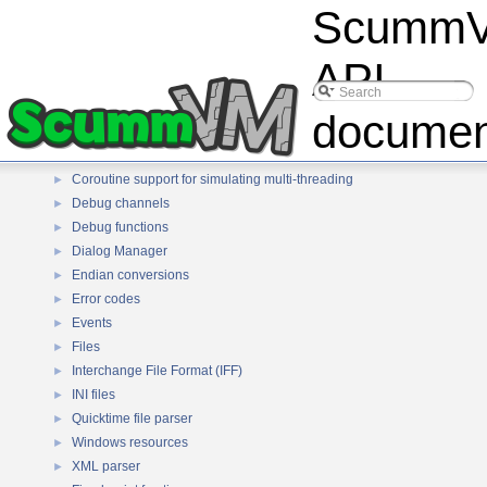
Scumm
deflate
►
Huffman bit stream decoding
►
InstallShield
►
API
StuffIt decompressor
►
ARJ decompressor
►
documen
ZIP decompressor
►
Configuration manager
►
Coroutine support for simulating multi-threading
►
Debug channels
►
Debug functions
►
Dialog Manager
►
Endian conversions
►
Error codes
►
Events
►
Files
►
Interchange File Format (IFF)
►
INI files
►
Quicktime file parser
►
Windows resources
►
XML parser
►