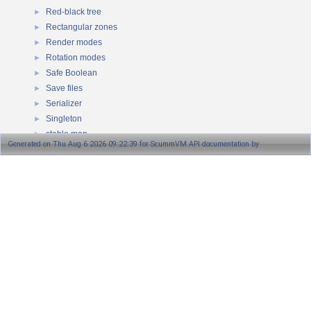
Red-black tree
►
Rectangular zones
►
Render modes
►
Rotation modes
►
Safe Boolean
►
Save files
►
Serializer
►
Singleton
►
stable map
►
Generated on Thu Aug 6 2026 09:22:39 for ScummVM API documentation by
Stack
►
Strings
►
1.8.13
Streams
►
OSystem
►
Text-to-speech Manager
►
Text console
►
Timer
►
String tokenizer
►
Message translation manager
►
UTF-32 strings
►
Util
►