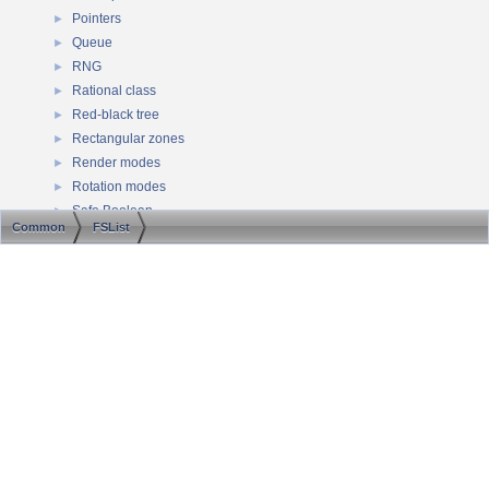
Pointers
►
Queue
►
RNG
►
Rational class
►
Red-black tree
►
Rectangular zones
►
Render modes
►
Rotation modes
►
Safe Boolean
►
Common
FSList
Save files
►
Serializer
►
Generated on Sat Aug 8 2026 09:23:01 for ScummVM API documentation by
Singleton
►
1.8.13
stable map
►
Stack
►
Strings
►
Streams
►
OSystem
►
Text-to-speech Manager
►
Text console
►
Timer
►