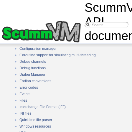
Scumm
Data compression library
►
deflate
►
Huffman bit stream decoding
►
API
InstallShield
►
StuffIt decompressor
►
documen
ARJ decompressor
►
ZIP decompressor
►
Configuration manager
►
Coroutine support for simulating multi-threading
►
Debug channels
►
Debug functions
►
Dialog Manager
►
Endian conversions
►
Error codes
►
Events
►
Files
►
Interchange File Format (IFF)
►
INI files
►
Quicktime file parser
►
Windows resources
►