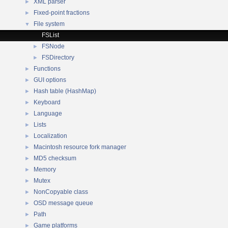
XML parser
►
Fixed-point fractions
►
File system
▼
FSList
FSNode
►
FSDirectory
►
Functions
►
GUI options
►
Hash table (HashMap)
►
Keyboard
►
Language
►
Lists
►
Localization
►
Macintosh resource fork manager
►
MD5 checksum
►
Memory
►
Mutex
►
NonCopyable class
►
OSD message queue
►
Path
►
Game platforms
►