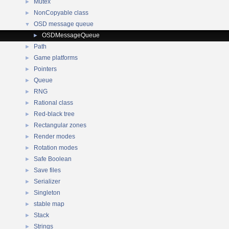
Mutex
►
NonCopyable class
►
OSD message queue
▼
OSDMessageQueue
►
Path
►
Game platforms
►
Pointers
►
Queue
►
RNG
►
Rational class
►
Red-black tree
►
Rectangular zones
►
Render modes
►
Rotation modes
►
Safe Boolean
►
Save files
►
Serializer
►
Singleton
►
stable map
►
Stack
►
Strings
►