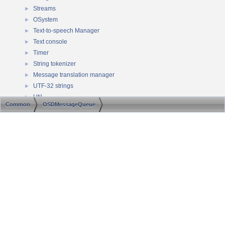
Streams
►
OSystem
►
Text-to-speech Manager
►
Text console
►
Timer
►
String tokenizer
►
Message translation manager
►
UTF-32 strings
►
Util
►
Common
OSDMessageQueue
Achievements
►
Audio API
►
Generated on Sun Aug 9 2026 09:23:37 for ScummVM API documentation by
Engine API
►
1.8.13
Graphics API
►
Image API
►
ENet global functions
►
ENet private implementation functions
►
ENet socket functions
ENet address functions
►
AGS Engine
►
PALInternal