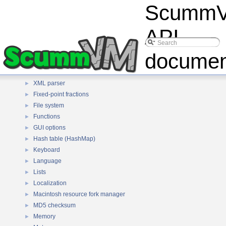
Scumm
Error codes
►
Events
►
Files
►
API
Interchange File Format (IFF)
►
INI files
►
documen
Quicktime file parser
►
Windows resources
►
XML parser
►
Fixed-point fractions
►
File system
►
Functions
►
GUI options
►
Hash table (HashMap)
►
Keyboard
►
Language
►
Lists
►
Localization
►
Macintosh resource fork manager
►
MD5 checksum
►
Memory
►