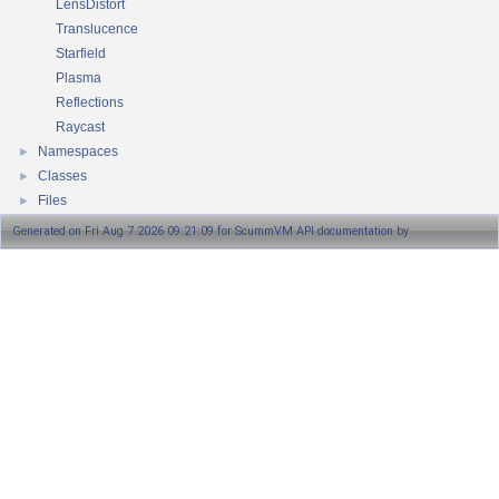
LensDistort
Translucence
Starfield
Plasma
Reflections
Raycast
Namespaces
►
Classes
►
Files
►
Generated on Fri Aug 7 2026 09:21:09 for ScummVM API documentation by
1.8.13