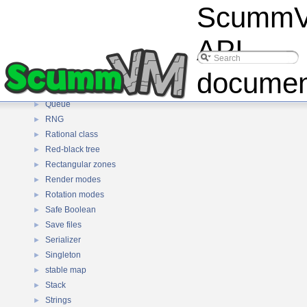
Scumm
Mutex
►
NonCopyable class
►
API
OSD message queue
►
Path
►
documen
Game platforms
►
Pointers
►
Queue
►
RNG
►
Rational class
►
Red-black tree
►
Rectangular zones
►
Render modes
►
Rotation modes
►
Safe Boolean
►
Save files
►
Serializer
►
Singleton
►
stable map
►
Stack
►
Strings
►