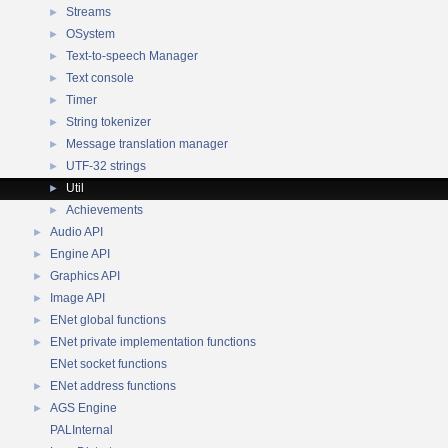
Streams
►
OSystem
►
Text-to-speech Manager
►
Text console
►
Timer
►
String tokenizer
►
Message translation manager
►
UTF-32 strings
►
Util
►
Achievements
►
Audio API
►
Engine API
►
Graphics API
►
Image API
►
ENet global functions
►
ENet private implementation functions
►
ENet socket functions
ENet address functions
►
AGS Engine
►
PALInternal