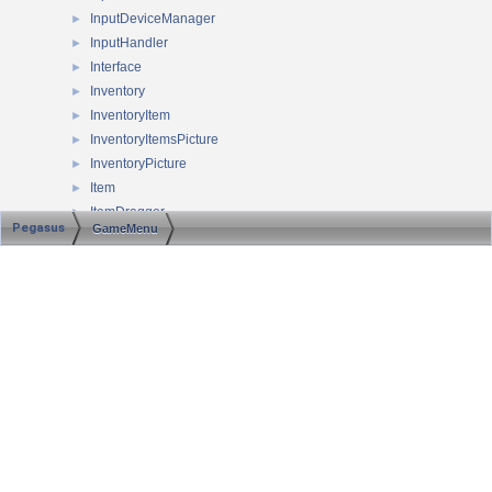
InputDeviceManager
►
InputHandler
►
Interface
►
Inventory
►
InventoryItem
►
InventoryItemsPicture
►
InventoryPicture
►
Item
►
ItemDragger
►
Pegasus
GameMenu
ItemExtraEntry
►
ItemExtraInfo
►
Generated on Sun Aug 9 2026 09:28:43 for ScummVM API documentation by
ItemList
►
1.8.13
ItemStateEntry
►
ItemStateInfo
►
JMPInventoryInfo
►
JMPItemInfo
►
JMPPPInput
KeyCard
►
MainMenu
►
MapChip
►