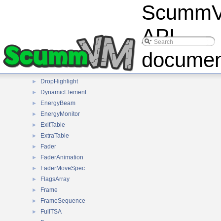
Scumm
ChaseInteraction
►
Compass
►
CreditsMenu
►
API
Cursor
►
DeathMenu
►
documen
DisplayElement
►
DoorTable
►
DropHighlight
►
DynamicElement
►
EnergyBeam
►
EnergyMonitor
►
ExitTable
►
ExtraTable
►
Fader
►
FaderAnimation
►
FaderMoveSpec
►
FlagsArray
►
Frame
►
FrameSequence
►
FullTSA
►