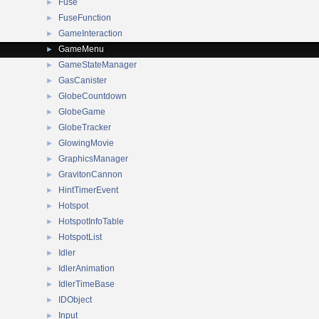
Fuse
►
FuseFunction
►
GameInteraction
►
GameMenu
►
GameStateManager
►
GasCanister
►
GlobeCountdown
►
GlobeGame
►
GlobeTracker
►
GlowingMovie
►
GraphicsManager
►
GravitonCannon
►
HintTimerEvent
►
Hotspot
►
HotspotInfoTable
►
HotspotList
►
Idler
►
IdlerAnimation
►
IdlerTimeBase
►
IDObject
►
Input
►